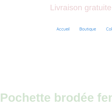
Aller
Livraison gratuit
au
contenu
Accueil
Boutique
Col
Pochette brodée fe