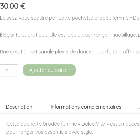
30.00
€
Laissez-vous séduire par cette pochette brodée femme « Dolce
Élégante et pratique, elle est idéale pour ranger maquillage,
Une création artisanale pleine de douceur, parfaite à offrir ou 
quantité
Ajouter au panier
de
Pochette
brodée
femme
«
Dolce
Description
Informations complémentaires
Vita
»
Cette pochette brodée femme « Dolce Vita » est un accesso
pour ranger vos essentiels avec style.