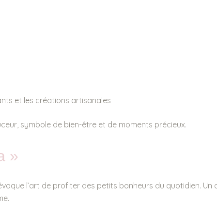
ts et les créations artisanales
uceur, symbole de bien-être et de moments précieux.
a »
 évoque l’art de profiter des petits bonheurs du quotidien. U
me.