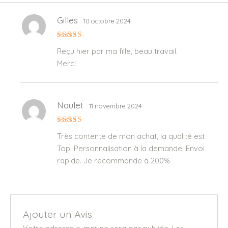
Gilles
10 octobre 2024
Note
5
sur
Reçu hier par ma fille, beau travail.
5
Merci
Naulet
11 novembre 2024
Note
5
sur
Très contente de mon achat, la qualité est
5
Top. Personnalisation à la demande. Envoi
rapide. Je recommande à 200%
Ajouter un Avis