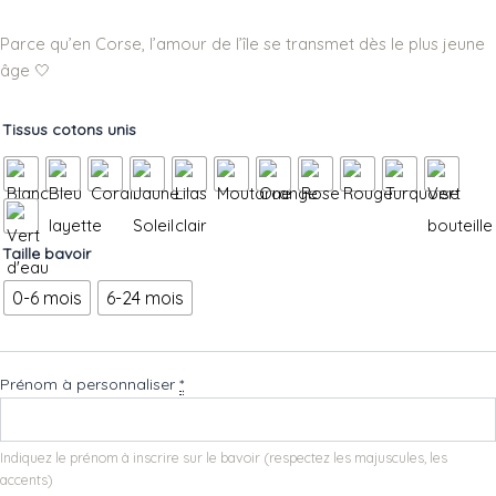
Parce qu’en Corse, l’amour de l’île se transmet dès le plus jeune
âge 🤍
quantité
Tissus cotons unis
de
Bavoir
bébé
Corse
personnalisé
Taille bavoir
avec
prénom
0-6 mois
6-24 mois
–
Mini
Corse
Prénom à personnaliser
*
Indiquez le prénom à inscrire sur le bavoir (respectez les majuscules, les
accents)