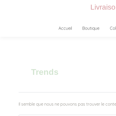
Aller
Livrais
au
contenu
Accueil
Boutique
Col
Rechercher :
Trends
Il semble que nous ne pouvons pas trouver le cont